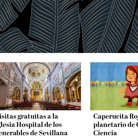
isitas gratuitas a la
Caperucita Roj
glesia Hospital de los
planetario de 
enerables de Sevillana
Ciencia