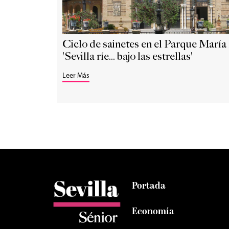
Ciclo de sainetes en el Parque María
'Sevilla ríe... bajo las estrellas'
Leer Más
Portada
Economía