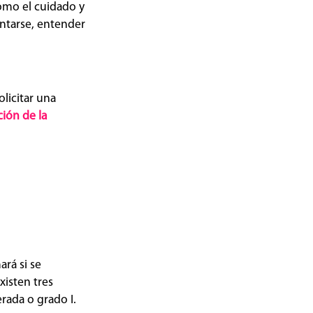
omo el cuidado y
entarse, entender
licitar una
ción de la
ará si se
Existen tres
rada o grado I.