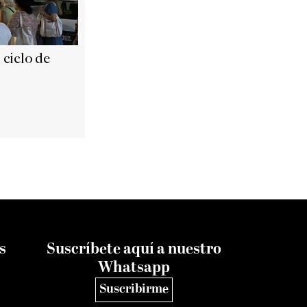
l ciclo de
s
Suscríbete aquí a nuestro
Whatsapp
Suscribirme