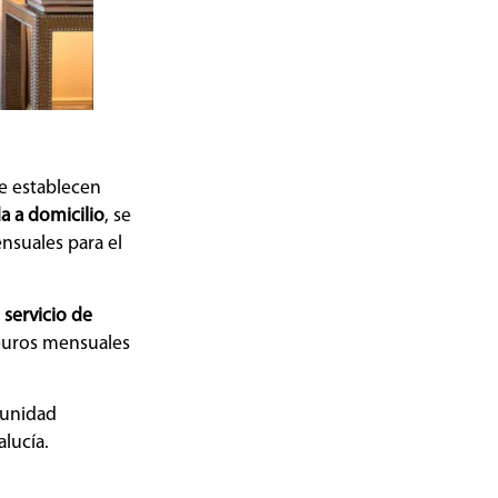
se establecen
a a domicilio
, se
ensuales para el
l
servicio de
 euros mensuales
munidad
alucía.