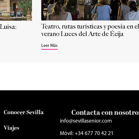
Teatro, rutas turísticas y poesía en e
 Luisa:
verano Luces del Arte de Écija
Leer Más
Contacta con nosotro
Conocer Sevilla
info@sevillasenior.com
Viajes
Móvil: +34 677 70 42 21