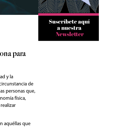
sona para
ad y la
circunstancia de
las personas que,
nomía física,
realizar
on aquéllas que