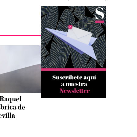
 Raquel
ábrica de
evilla