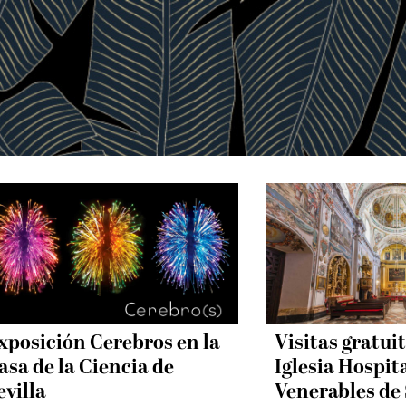
xposición Cerebros en la
Visitas gratuit
asa de la Ciencia de
Iglesia Hospita
evilla
Venerables de 