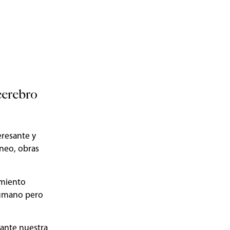
cerebro
eresante y
neo, obras
amiento
 humano pero
ante nuestra