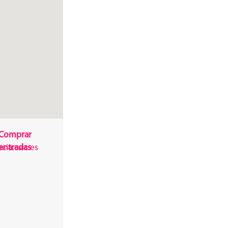
Comprar
ia.csic.es
entradas