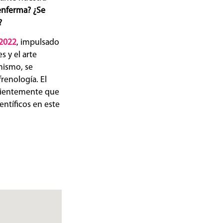
enferma? ¿Se
?
 2022
, impulsado
s y el arte
mismo, se
renología. El
acientemente que
entíficos en este