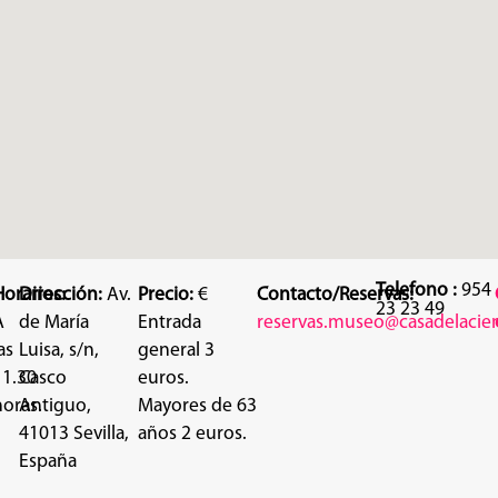
Telefono :
954
Horarios:
Dirección:
Av.
Precio:
€
Contacto/Reservas:
23 23 49
A
de María
Entrada
reservas.museo@casadelacienc
as
Luisa, s/n,
general 3
11.30
Casco
euros.
horas.
Antiguo,
Mayores de 63
41013 Sevilla,
años 2 euros.
España