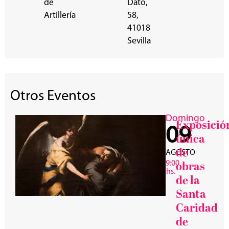
de
Dato,
Artillería
58,
41018
Sevilla
Otros Eventos
Domingo
Exposició
09
única
de
AGOSTO
9:00
obras
hs.
de la
Santa
Caridad
de