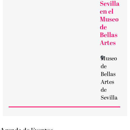
Sevilla
en el
Museo
de
Bellas
Artes
Museo
de
Bellas
Artes
de
Sevilla