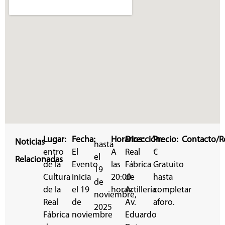
Lugar:
Fecha:
Horarios:
Dirección:
Precio:
Contacto/Re
Noticias
hasta
entro
El
A
Real
€
el
Relacionadas
de la
Evento
las
Fábrica
Gratuito
19
Cultura
inicia
20:00
de
hasta
de
de la
el 19
horas.
Artillería
completar
noviembre,
Real
de
Av.
aforo.
2025
Fábrica
noviembre
Eduardo