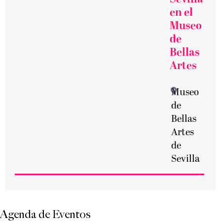
en el
Museo
de
Bellas
Artes
Museo
de
Bellas
Artes
de
Sevilla
Agenda de Eventos