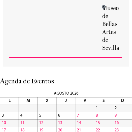
Museo
de
Bellas
Artes
de
Sevilla
Agenda de Eventos
AGOSTO 2026
L
M
X
J
V
S
D
1
2
3
4
5
6
7
8
9
10
11
12
13
14
15
16
17
18
19
20
21
22
23