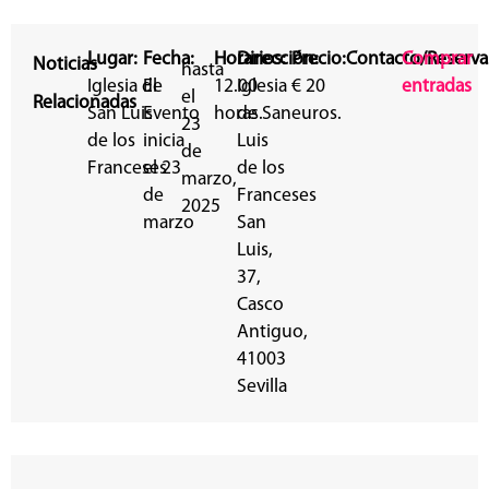
Lugar:
Fecha:
Horarios:
Dirección:
Precio:
Contacto/Reserva
Comprar
Noticias
hasta
Iglesia de
El
12.00
Iglesia
€ 20
entradas
el
Relacionadas
San Luis
Evento
horas.
de San
euros.
23
de los
inicia
Luis
de
Franceses
el 23
de los
marzo,
de
Franceses
2025
marzo
San
Luis,
37,
Casco
Antiguo,
41003
Sevilla