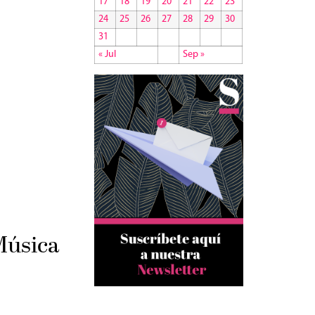
17
18
19
20
21
22
23
24
25
26
27
28
29
30
31
« Jul
Sep »
Música