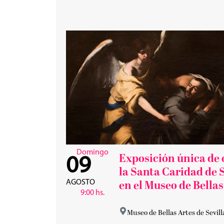
Domingo
Exposición única de 
09
la Santa Caridad de S
AGOSTO
en el Museo de Bellas
9:00 hs.
Museo de Bellas Artes de Sevill