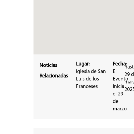
Lugar:
Fecha:
Noticias
hast
Iglesia de San
El
29 
Relacionadas
Luis de los
Evento
mar
Franceses
inicia
202
el 29
de
marzo