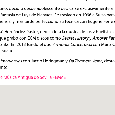
ntino, decidió desde adolescente dedicarse exclusivamente al 
a fantasía de Luys de Narváez. Se trasladó en 1996 a Suiza par
ensis, y más tarde perfeccionó su técnica con Eugène Ferré 
sé Hernández-Pastor, dedicado a la música de los vihuelistas 
 que grabó con ECM discos como
Secret History
y
Amores Pas
Banks. En 2013 fundó el dúo
Armonía Concertada
con María Cr
ihuela.
 Imaginarias
con Jacob Heringman y
Da Tempera Velha
, dest
ento.
 de Música Antigua de Sevilla FEMAS