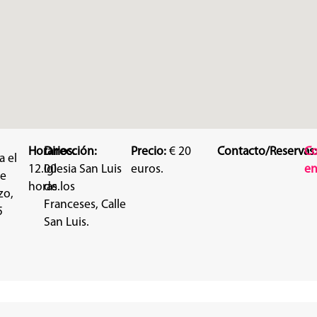
Horarios:
Dirección:
Precio:
€ 20
Contacto/Reservas
C
a el
12.00
Iglesia San Luis
euros.
en
de
horas.
de los
zo,
Franceses, Calle
5
San Luis.