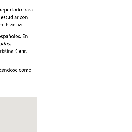
repertorio para
a estudiar con
en Francia.
españoles. En
ados
,
istina Kiehr,
acándose como