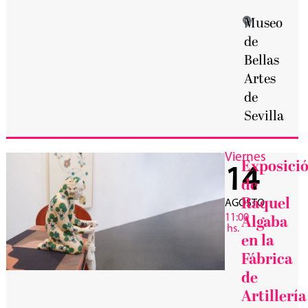
Museo
de
Bellas
Artes
de
Sevilla
Viernes
Exposici
14
de
Raquel
AGOSTO
11:00
Algaba
hs.
en la
Fábrica
de
Artillería