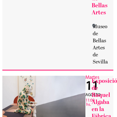
Bellas
Artes
Museo
de
Bellas
Artes
de
Sevilla
Martes
Exposici
11
de
Raquel
AGOSTO
11:00
Algaba
hs.
en la
Fábrica