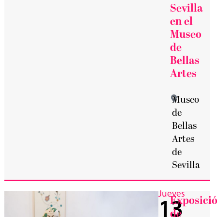
Sevilla
en el
Museo
de
Bellas
Artes
Museo
de
Bellas
Artes
de
Sevilla
Jueves
Exposici
13
de