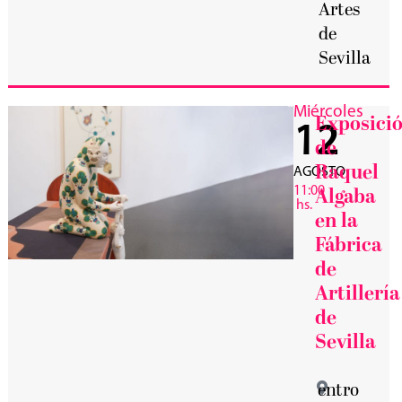
Artes
de
Sevilla
Miércoles
Exposici
12
de
Raquel
AGOSTO
11:00
Algaba
hs.
en la
Fábrica
de
Artillería
de
Sevilla
entro