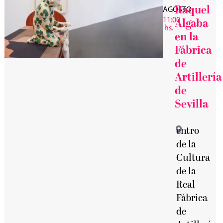
Raquel
AGOSTO
11:00
Algaba
hs.
en la
Fábrica
de
Artillería
de
Sevilla
entro
de la
Cultura
de la
Real
Fábrica
de