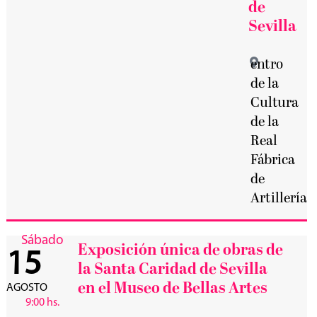
de
Sevilla
entro
de la
Cultura
de la
Real
Fábrica
de
Artillería
Sábado
Exposición única de obras de
15
la Santa Caridad de Sevilla
en el Museo de Bellas Artes
AGOSTO
9:00 hs.