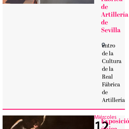
de
Artillería
de
Sevilla
entro
de la
Cultura
de la
Real
Fábrica
de
Artillería
Miércoles
Exposici
12