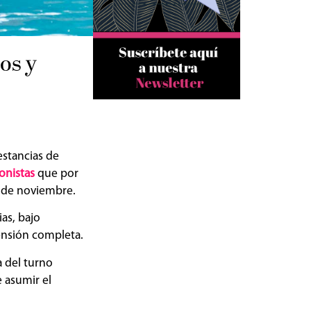
os y
estancias de
onistas
que por
s de noviembre.
as, bajo
ensión completa.
a del turno
 asumir el