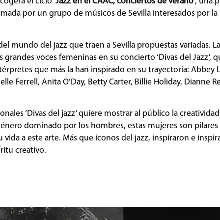
acogerá el ciclo
‘Jazz en el CAAC, conciertos de verano’
, una 
formada por un grupo de músicos de Sevilla interesados por la
el mundo del jazz que traen a Sevilla propuestas variadas. L
las grandes voces femeninas en su concierto ‘Divas del Jazz’, 
 intérpretes que más la han inspirado en su trayectoria: Abbey L
le Ferrell, Anita O’Day, Betty Carter, Billie Holiday, Dianne 
les ‘Divas del jazz’ quiere mostrar al público la creatividad a
género dominado por los hombres, estas mujeres son pilares 
vida a este arte. Más que iconos del jazz, inspiraron e inspi
itu creativo.