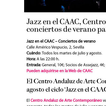
Publicado el
14/06/2023
por
Sevilla Senio
Jazz en el CAAC, Centr
conciertos de verano par
Jazz en el CAAC – Conciertos de verano
Calle Américo Vespucio, 2, Sevilla
Cuándo
: Todos los martes de julio y agosto.
Hora:
A las 22:00 h.
Entrada:
General, 10€; Socios de Assejazz, 4€;
Pueden adquirirse en la Web de CAAC
El Centro Andaluz de Arte Con
agosto el ciclo ‘Jazz en el CAA
El
Centro Andaluz de Arte Contemporáneo
v