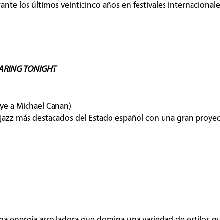
nte los últimos veinticinco años en festivales internacionale
.
ARING TONIGHT
uye a Michael Canan)
de jazz más destacados del Estado español con una gran proye
 una energía arrolladora que domina una variedad de estilos q