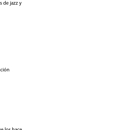
s de jazz y
cción
ue los hace