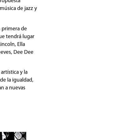
propuesta
 música de jazz y
a primera de
que tendrá lugar
incoln, Ella
Reeves, Dee Dee
rtística y la
de la igualdad,
ran a nuevas