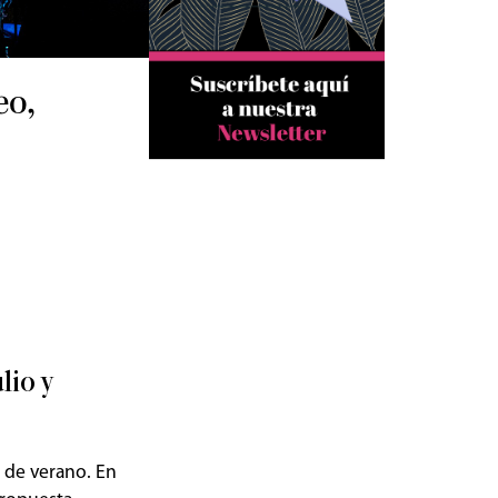
eo,
lio y
 de verano. En