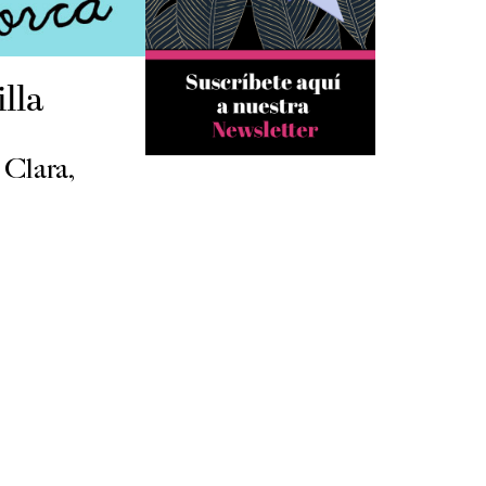
illa
 Clara,