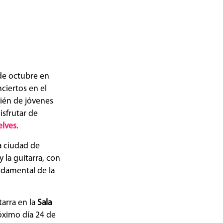
 de octubre en
ciertos en el
bién de jóvenes
isfrutar de
elves
.
la ciudad de
 la guitarra, con
ndamental de la
tarra en la
Sala
óximo día 24 de