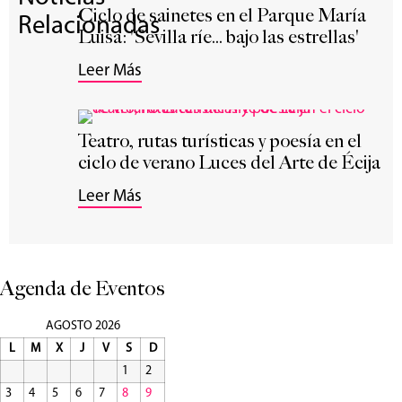
Ciclo de sainetes en el Parque María
Relacionadas
Luisa: 'Sevilla ríe... bajo las estrellas'
Leer Más
Teatro, rutas turísticas y poesía en el
ciclo de verano Luces del Arte de Écija
Leer Más
Agenda de Eventos
AGOSTO 2026
L
M
X
J
V
S
D
1
2
3
4
5
6
7
8
9