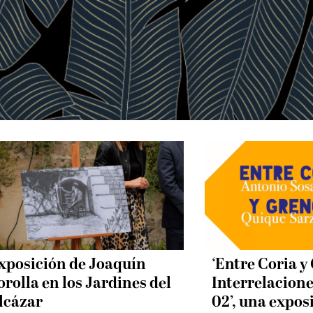
xposición de Joaquín
‘Entre Coria y
orolla en los Jardines del
Interrelacione
lcázar
02’, una expos