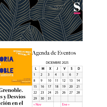
Agenda de Eventos
DICIEMBRE 2025
L
M
X
J
V
S
D
1
2
3
4
5
6
7
8
9
10
11
12
13
14
15
16
17
18
19
20
21
 Grenoble.
22
23
24
25
26
27
28
s y Desvíos
29
30
31
ición en el
« Nov
Ene »