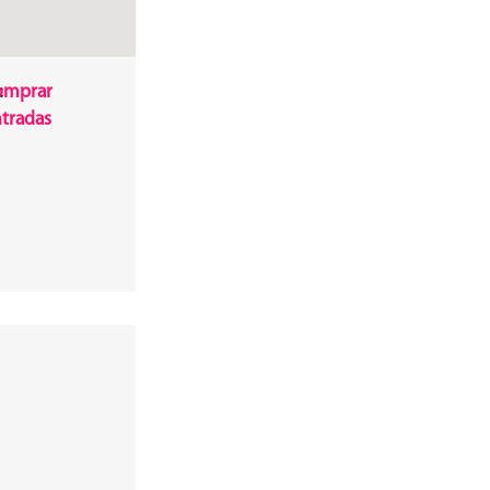
:
omprar
tradas