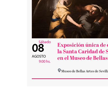
Sábado
Exposición única de 
08
la Santa Caridad de S
AGOSTO
en el Museo de Bellas
9:00 hs.
Museo de Bellas Artes de Sevill