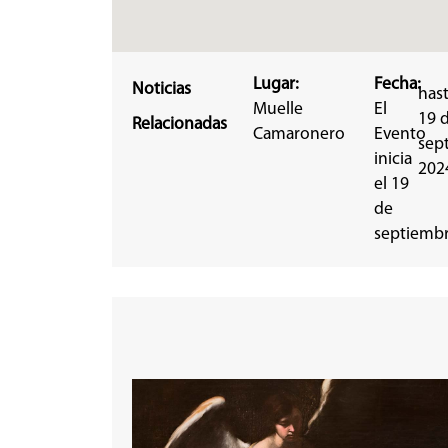
Lugar:
Fecha:
Noticias
hast
Muelle
El
19 
Relacionadas
Camaronero
Evento
sep
inicia
202
el 19
de
septiemb