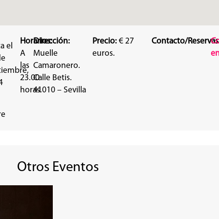
Horarios:
Dirección:
Precio:
€ 27
Contacto/Reservas
C
a el
A
Muelle
euros.
en
de
las
Camaronero.
tiembre,
23.00
Calle Betis.
4
horas.
41010 – Sevilla
re
Otros Eventos