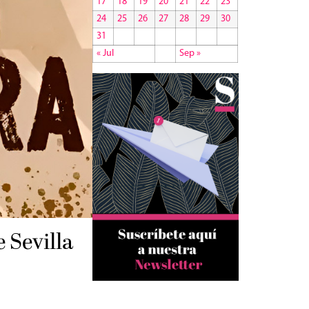
17
18
19
20
21
22
23
24
25
26
27
28
29
30
31
« Jul
Sep »
 Sevilla