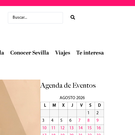
la
Conocer Sevilla
Viajes
Te interesa
Agenda de Eventos
AGOSTO 2026
L
M
X
J
V
S
D
1
2
3
4
5
6
7
8
9
10
11
12
13
14
15
16