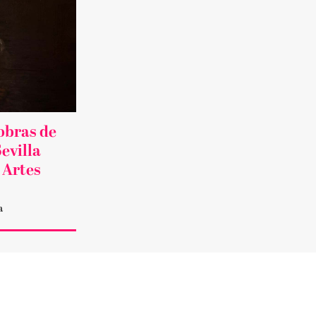
obras de
evilla
 Artes
a