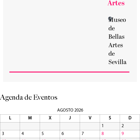
Artes
Museo
de
Bellas
Artes
de
Sevilla
Agenda de Eventos
AGOSTO 2026
L
M
X
J
V
S
D
1
2
3
4
5
6
7
8
9