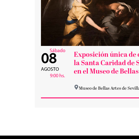
Sábado
Exposición única de 
08
la Santa Caridad de S
AGOSTO
en el Museo de Bellas
9:00 hs.
Museo de Bellas Artes de Sevill