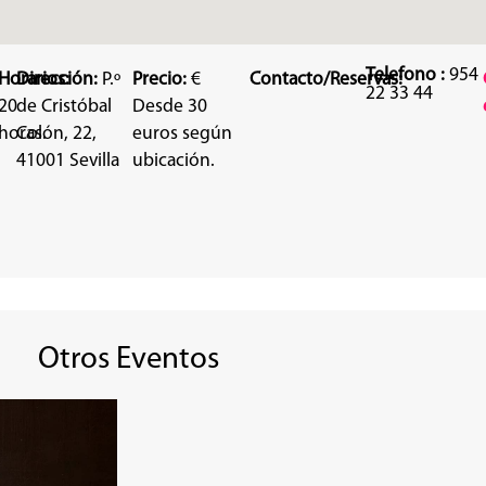
Telefono :
954
Horarios:
Dirección:
P.º
Precio:
€
Contacto/Reservas:
22 33 44
20
de Cristóbal
Desde 30
horas.
Colón, 22,
euros según
41001 Sevilla
ubicación.
Otros Eventos