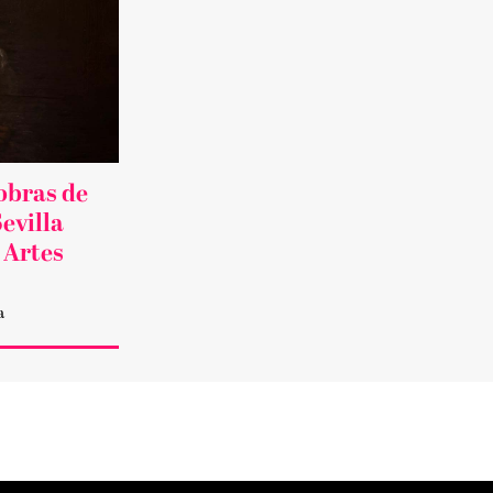
obras de
evilla
 Artes
a