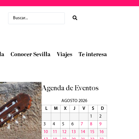
la
Conocer Sevilla
Viajes
Te interesa
Agenda de Eventos
AGOSTO 2026
L
M
X
J
V
S
D
1
2
3
4
5
6
7
8
9
10
11
12
13
14
15
16