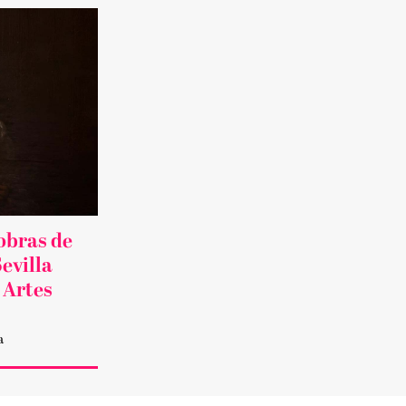
obras de
evilla
 Artes
a