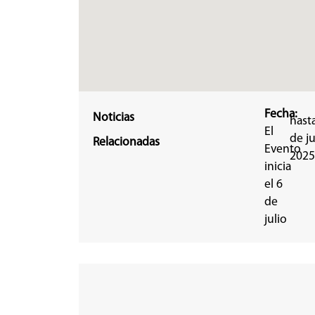
Fecha:
Noticias
hasta
El
de ju
Relacionadas
Evento
2025
inicia
el 6
de
julio