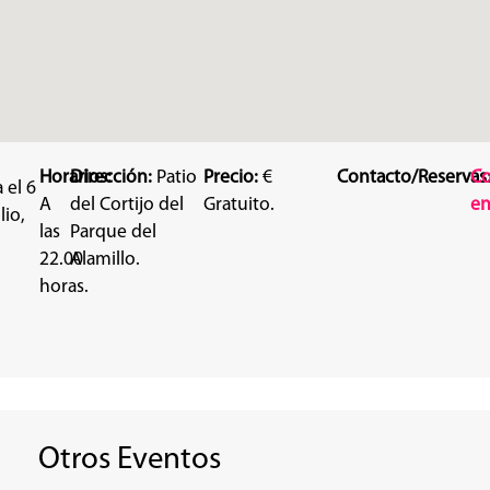
Horarios:
Dirección:
Patio
Precio:
€
Contacto/Reservas
C
 el 6
A
del Cortijo del
Gratuito.
en
lio,
las
Parque del
22.00
Alamillo.
horas.
Otros Eventos