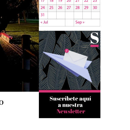
17
18
19
20
21
22
23
24
25
26
27
28
29
30
31
« Jul
Sep »
o