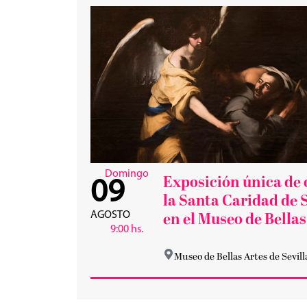
Domingo
Exposición única de 
09
la Santa Caridad de S
AGOSTO
en el Museo de Bellas
9:00 hs.
Museo de Bellas Artes de Sevill