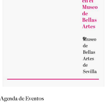
en el
Museo
de
Bellas
Artes
Museo
de
Bellas
Artes
de
Sevilla
Agenda de Eventos