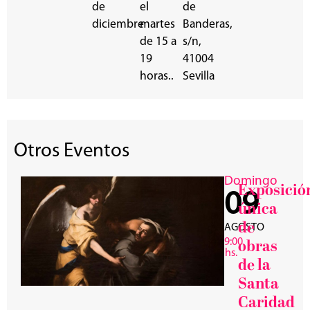
de
el
de
diciembre
martes
Banderas,
de 15 a
s/n,
19
41004
horas..
Sevilla
Otros Eventos
Domingo
Exposició
09
única
de
AGOSTO
9:00
obras
hs.
de la
Santa
Caridad