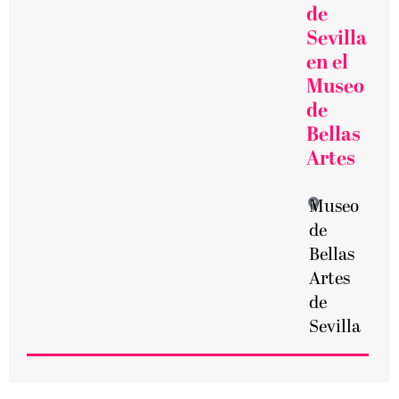
de
Sevilla
en el
Museo
de
Bellas
Artes
Museo
de
Bellas
Artes
de
Sevilla