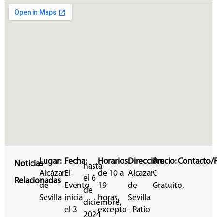
Lugar:
Fecha:
Horarios:
Dirección:
Precio:
Contacto/R
Noticias
hasta
Alcázar
El
de 10 a
Alcazar
€
el 6
Relacionadas
de
Evento
19
de
Gratuito.
de
Sevilla
inicia
horas,
Sevilla
diciembre,
el 3
excepto
- Patio
2024