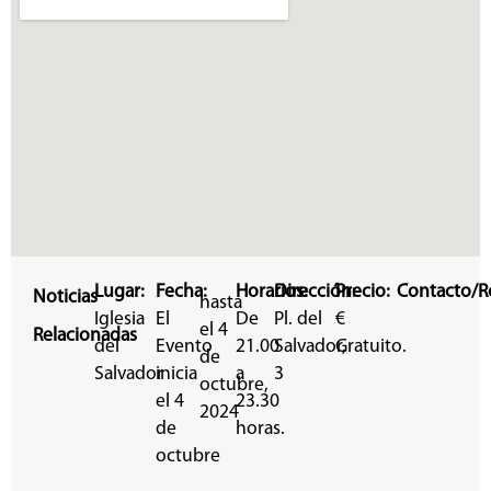
Lugar:
Fecha:
Horarios:
Dirección:
Precio:
Contacto/R
Noticias
hasta
Iglesia
El
De
Pl. del
€
el 4
Relacionadas
del
Evento
21.00
Salvador,
Gratuito.
de
Salvador
inicia
a
3
octubre,
el 4
23.30
2024
de
horas.
octubre