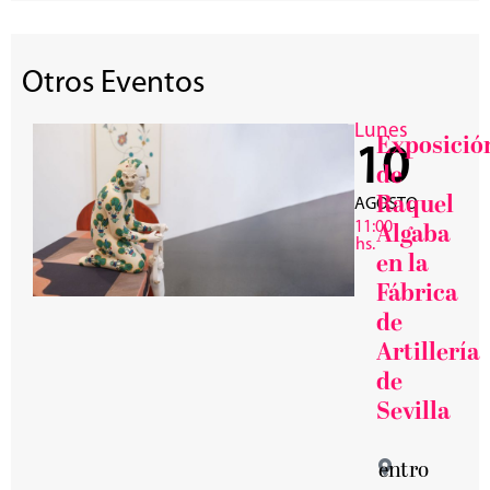
Otros Eventos
Lunes
Exposició
10
de
Raquel
AGOSTO
11:00
Algaba
hs.
en la
Fábrica
de
Artillería
de
Sevilla
entro