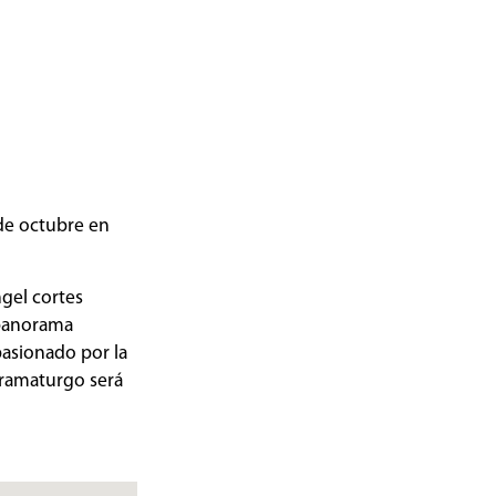
 de octubre en
ngel cortes
 panorama
pasionado por la
 dramaturgo será