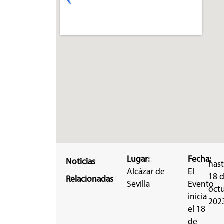
Lugar:
Fecha:
Noticias
hast
Alcázar de
El
18 
Relacionadas
Sevilla
Evento
oct
inicia
202
el 18
de