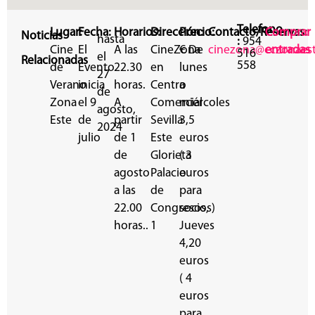
Telefono
Lugar:
Fecha:
Horarios:
Dirección:
Precio:
Contacto/Reservas:
Comprar
Noticias
hasta
:
954
Cine
El
A las
CineZona
€ De
cinezona@cczonaes
entradas
516
el
Relacionadas
558
de
Evento
22.30
en
lunes
27
Verano
inicia
horas.
Centro
a
de
Zona
el 9
A
Comercial
miércoles
agosto,
Este
de
partir
Sevilla
3,5
2024
julio
de 1
Este
euros
de
Glorieta
( 3
agosto
Palacio
euros
a las
de
para
22.00
Congresos,
socios)
horas..
1
Jueves
4,20
euros
( 4
euros
para