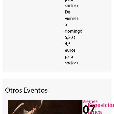
socios)
De
viernes
a
domingo
5,20 (
4,5
euros
para
socios).
Otros Eventos
Viernes
Exposició
07
única