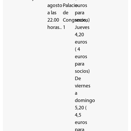
agosto
Palacio
euros
a las
de
para
22.00
Congresos,
socios)
horas..
1
Jueves
4,20
euros
( 4
euros
para
socios)
De
viernes
a
domingo
5,20 (
4,5
euros
para