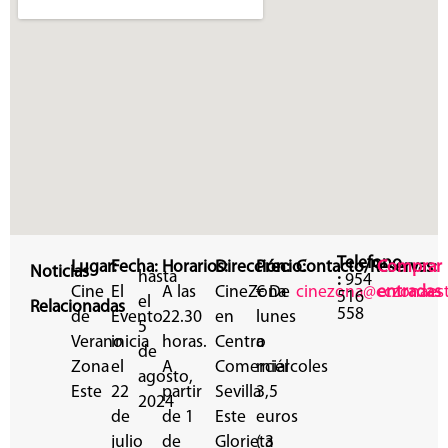
Telefono
Lugar:
Fecha:
Horarios:
Dirección:
Precio:
Contacto/Reservas:
Comprar
Noticias
hasta
:
954
Cine
El
A las
CineZona
€ De
cinezona@cczonaes
entradas
516
el
Relacionadas
558
de
Evento
22.30
en
lunes
5
Verano
inicia
horas.
Centro
a
de
Zona
el
A
Comercial
miércoles
agosto,
Este
22
partir
Sevilla
3,5
2024
de
de 1
Este
euros
julio
de
Glorieta
( 3