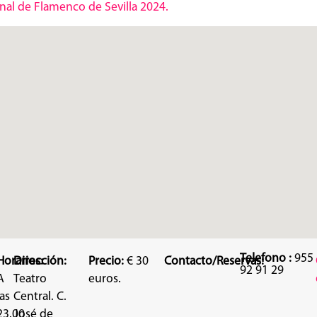
nal de Flamenco de Sevilla 2024.
Telefono :
955
Horarios:
Dirección:
Precio:
€ 30
Contacto/Reservas:
92 91 29
A
Teatro
euros.
las
Central. C.
23.00
José de