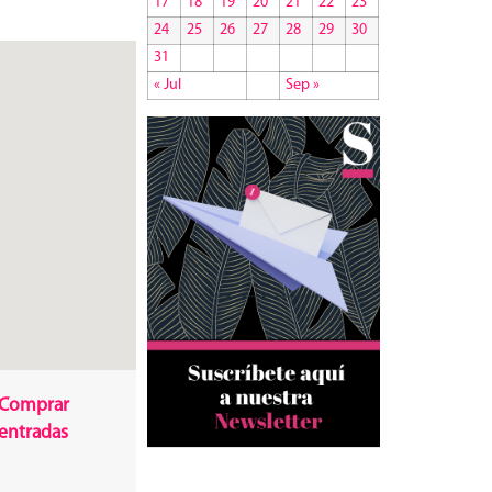
17
18
19
20
21
22
23
24
25
26
27
28
29
30
31
« Jul
Sep »
Comprar
entradas