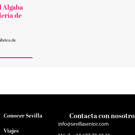
l Algaba
lería de
ábrica de
Contacta con nosotro
Conocer Sevilla
info@sevillasenior.com
Viajes