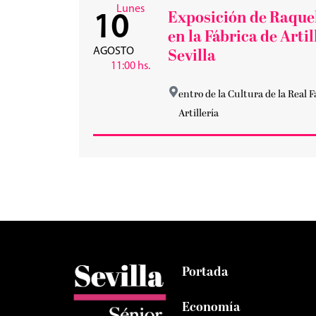
Lunes
Exposición de Raque
10
en la Fábrica de Artil
AGOSTO
Sevilla
11:00 hs.
entro de la Cultura de la Real F
Artillería
Portada
Economía