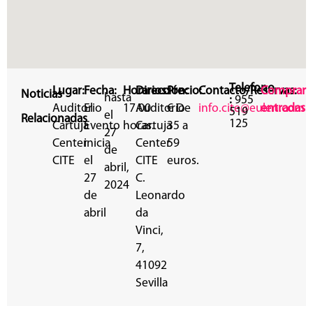
Telefono
Lugar:
Fecha:
Horarios:
Dirección:
Precio:
Contacto/Reservas:
Comprar
Noticias
hasta
:
955
Auditorio
El
17.00
Auditorio
€ De
info.cite@eulen.com
entradas
519
el
Relacionadas
125
Cartuja
Evento
horas.
Cartuja
35 a
27
Center
inicia
Center
59
de
CITE
el
CITE
euros.
abril,
27
C.
2024
de
Leonardo
abril
da
Vinci,
7,
41092
Sevilla