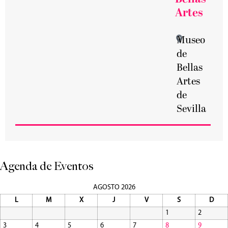
Artes
Museo
de
Bellas
Artes
de
Sevilla
Agenda de Eventos
AGOSTO 2026
L
M
X
J
V
S
D
1
2
3
4
5
6
7
8
9