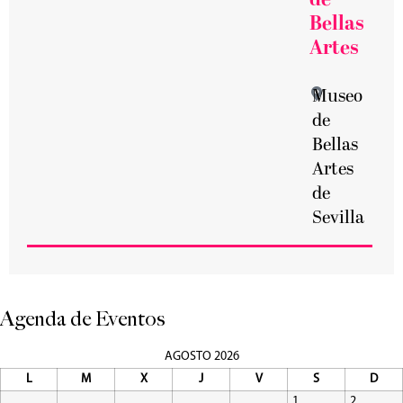
de
Bellas
Artes
Museo
de
Bellas
Artes
de
Sevilla
Agenda de Eventos
AGOSTO 2026
L
M
X
J
V
S
D
1
2