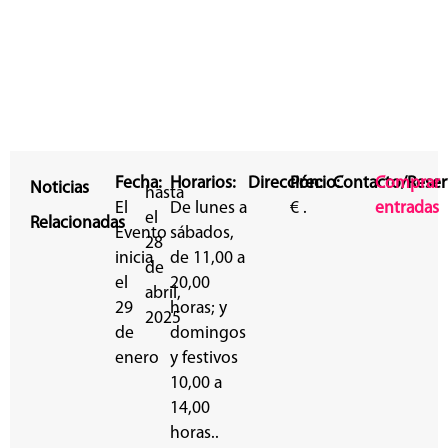
Fecha:
Horarios:
Dirección:
Precio:
Contacto/Reser
Comprar
Noticias
hasta
El
De lunes a
€ .
entradas
el
Relacionadas
Evento
sábados,
28
inicia
de 11,00 a
de
el
20,00
abril,
29
horas; y
2025
de
domingos
enero
y festivos
10,00 a
14,00
horas..