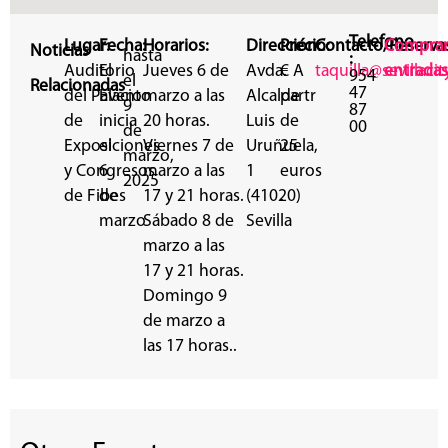
Telefono
Lugar:
Fecha:
Horarios:
Dirección:
Precio:
Contacto/Reservas
Compra
Noticias
hasta
:
Auditorio
El
Jueves 6 de
Avda.
€ A
taquilla@sevillacit
entradas
954
el
Relacionadas
47
del Palacio
Evento
marzo a las
Alcalde
partr
9
87
de
inicia
20 horas.
Luis
de
00
de
Exposiciones
el
Viernes 7 de
Uruñuela,
25
marzo,
y Congresos
6
marzo a las
1
euros
2025
de Fibes
de
17 y 21 horas.
(41020)
.
marzo
Sábado 8 de
Sevilla
marzo a las
17 y 21 horas.
Domingo 9
de marzo a
las 17 horas..