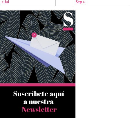
« Jul
Sep »