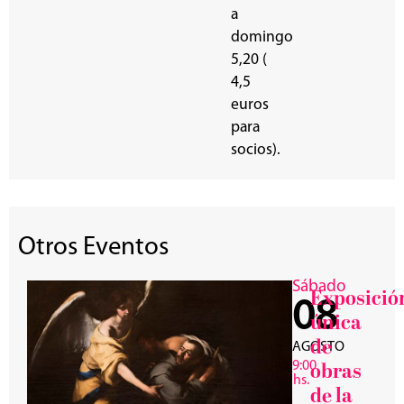
a
domingo
5,20 (
4,5
euros
para
socios).
Otros Eventos
Sábado
Exposició
08
única
de
AGOSTO
9:00
obras
hs.
de la