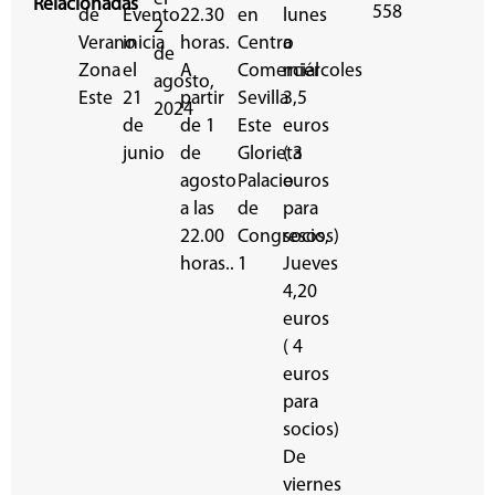
Relacionadas
558
de
Evento
22.30
en
lunes
2
Verano
inicia
horas.
Centro
a
de
Zona
el
A
Comercial
miércoles
agosto,
Este
21
partir
Sevilla
3,5
2024
de
de 1
Este
euros
junio
de
Glorieta
( 3
agosto
Palacio
euros
a las
de
para
22.00
Congresos,
socios)
horas..
1
Jueves
4,20
euros
( 4
euros
para
socios)
De
viernes