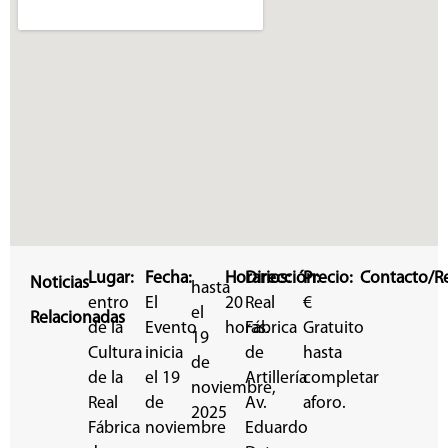
Lugar:
Fecha:
Horarios:
Dirección:
Precio:
Contacto/Re
Noticias
hasta
entro
El
20
Real
€
el
Relacionadas
de la
Evento
horas.
Fábrica
Gratuito
19
Cultura
inicia
de
hasta
de
de la
el 19
Artillería
completar
noviembre,
Real
de
Av.
aforo.
2025
Fábrica
noviembre
Eduardo