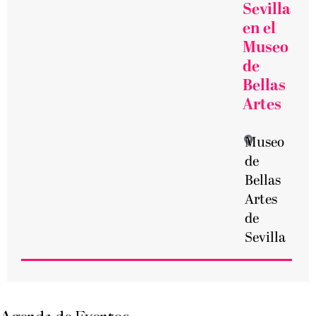
Sevilla
en el
Museo
de
Bellas
Artes
Museo
de
Bellas
Artes
de
Sevilla