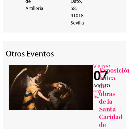
de
Dato,
Artillería
58,
41018
Sevilla
Otros Eventos
Viernes
Exposició
07
única
de
AGOSTO
9:00
obras
hs.
de la
Santa
Caridad
de