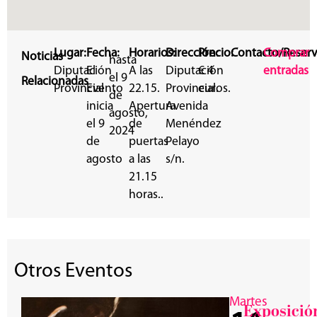
Lugar:
Fecha:
Horarios:
Dirección:
Precio:
Contacto/Reserv
Comprar
Noticias
hasta
Diputación
El
A las
Diputación
€ 4
entradas
el 9
Relacionadas
Provincial
Evento
22.15.
Provincial.
euros.
de
inicia
Apertura
Avenida
agosto,
el 9
de
Menéndez
2024
de
puertas
Pelayo
agosto
a las
s/n.
21.15
horas..
Otros Eventos
Martes
Exposició