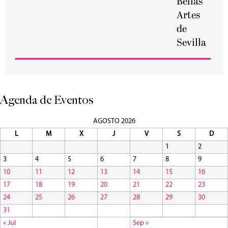
Bellas
Artes
de
Sevilla
Agenda de Eventos
AGOSTO 2026
L
M
X
J
V
S
D
1
2
3
4
5
6
7
8
9
10
11
12
13
14
15
16
17
18
19
20
21
22
23
24
25
26
27
28
29
30
31
« Jul
Sep »