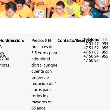
Telefono :
55
Horarios:
Dirección:
Precio:
€ El
Contacto/Reservas:
47 51 47 · 955
A
precio es de
47 51 32 · 955
47 51 05 · 955
las
5,5 euros para
re,
47 50 94 · 955
22.00
adquirir el
47 50 93
horas..
dorsal aunque
cuenta con
un precio
reducido de 4
euros para
todos los
mayores de
65 años. .