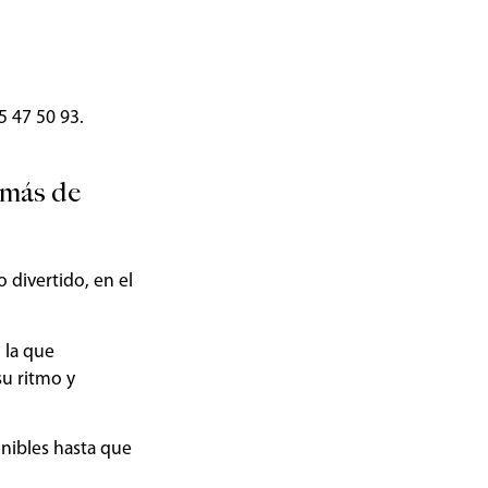
5 47 50 93.
 más de
o divertido, en el
 la que
su ritmo y
onibles hasta que