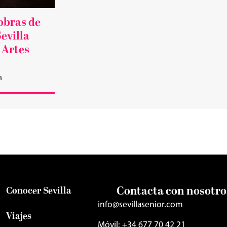
obras de
evilla
 Artes
a
Contacta con nosotro
Conocer Sevilla
info@sevillasenior.com
Viajes
Móvil: +34 677 70 42 21