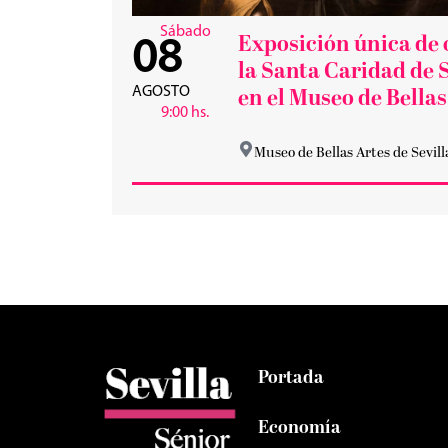
Sábado
Exposición única de 
08
la Santa Caridad de S
AGOSTO
en el Museo de Bellas
9:00 hs.
Museo de Bellas Artes de Sevill
Portada
Economía