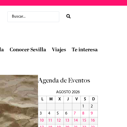
la
Conocer Sevilla
Viajes
Te interesa
Agenda de Eventos
AGOSTO 2026
L
M
X
J
V
S
D
1
2
3
4
5
6
7
8
9
10
11
12
13
14
15
16