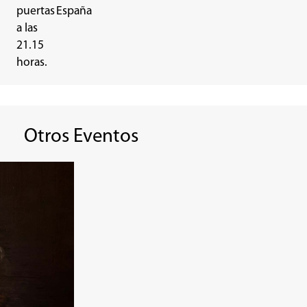
puertas
España
a las
21.15
horas.
Otros Eventos