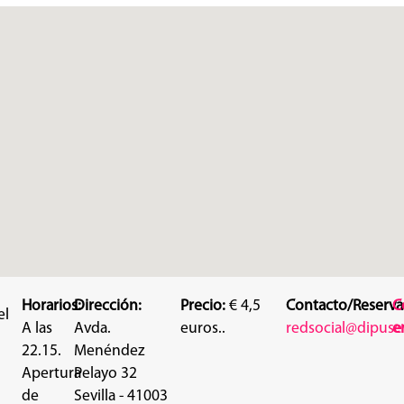
Horarios:
Dirección:
Precio:
€ 4,5
Contacto/Reserva
C
el
A las
Avda.
euros..
redsocial@dipusev
e
22.15.
Menéndez
Apertura
Pelayo 32
de
Sevilla - 41003