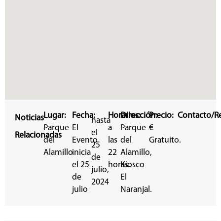
Lugar:
Fecha:
Horarios:
Dirección:
Precio:
Contacto/Re
Noticias
hasta
Parque
El
a
Parque
€
el
Relacionadas
del
Evento
las
del
Gratuito.
25
Alamillo
inicia
22
Alamillo,
de
el 25
horas.
Kiosco
julio,
de
El
2024
julio
Naranjal.