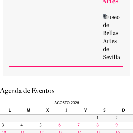
Artes
Museo
de
Bellas
Artes
de
Sevilla
Agenda de Eventos
AGOSTO 2026
L
M
X
J
V
S
D
1
2
3
4
5
6
7
8
9
10
11
12
13
14
15
16