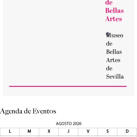
de
Bellas
Artes
Museo
de
Bellas
Artes
de
Sevilla
Agenda de Eventos
AGOSTO 2026
L
M
X
J
V
S
D