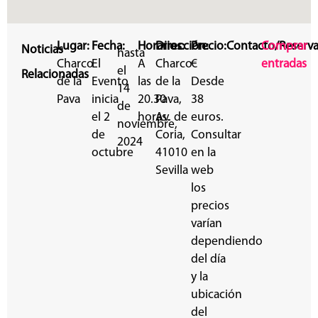
Lugar:
Fecha:
Horarios:
Dirección:
Precio:
Contacto/Reserva
Comprar
Noticias
hasta
Charco
El
A
Charco
€
entradas
el
Relacionadas
de la
Evento
las
de la
Desde
14
Pava
inicia
20.30
Pava,
38
de
el 2
horas.
Av. de
euros.
noviembre,
de
Coria,
Consultar
2024
octubre
41010
en la
Sevilla
web
los
precios
varían
dependiendo
del día
y la
ubicación
del